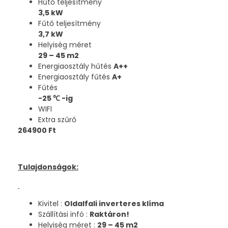
Hűtő teljesítmény
3,5 kW
Fűtő teljesítmény
3,7 kW
Helyiség méret
29 – 45 m2
Energiaosztály hűtés
A++
Energiaosztály fűtés
A+
Fűtés
-25
℃
-ig
WIFI
Extra szűrő
264900 Ft
Tulajdonságok:
Kivitel :
Oldalfali inverteres klíma
Szállítási infó :
Raktáron!
Helyiség méret :
29 – 45 m2