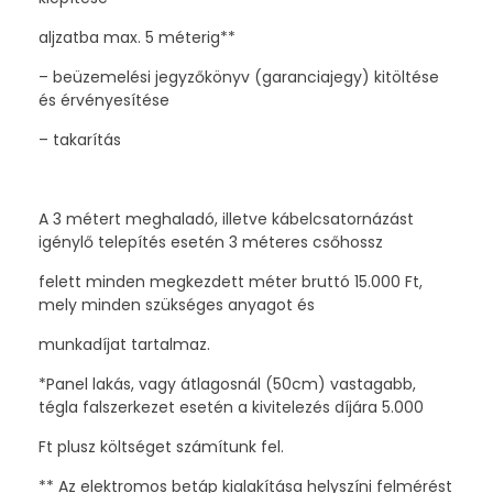
aljzatba max. 5 méterig**
– beüzemelési jegyzőkönyv (garanciajegy) kitöltése
és érvényesítése
– takarítás
A 3 métert meghaladó, illetve kábelcsatornázást
igénylő telepítés esetén 3 méteres csőhossz
felett minden megkezdett méter bruttó 15.000 Ft,
mely minden szükséges anyagot és
munkadíjat tartalmaz.
*Panel lakás, vagy átlagosnál (50cm) vastagabb,
tégla falszerkezet esetén a kivitelezés díjára 5.000
Ft plusz költséget számítunk fel.
** Az elektromos betáp kialakítása helyszíni felmérést