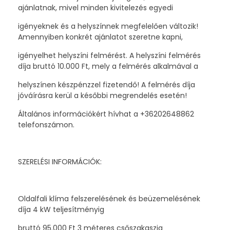
ajánlatnak, mivel minden kivitelezés egyedi
igényeknek és a helyszínnek megfelelően változik!
Amennyiben konkrét ajánlatot szeretne kapni,
igényelhet helyszíni felmérést. A helyszíni felmérés
díja bruttó 10.000 Ft, mely a felmérés alkalmával a
helyszínen készpénzzel fizetendő! A felmérés díja
jóváírásra kerül a későbbi megrendelés esetén!
Általános információkért hívhat a +36202648862
telefonszámon.
SZERELÉSI INFORMÁCIÓK:
Oldalfali klíma felszerelésének és beüzemelésének
díja 4 kW teljesítményig
bruttó 95.000 Ft 3 méteres csőszakaszig