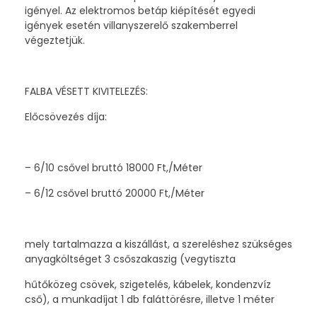
igényel. Az elektromos betáp kiépítését egyedi
igények esetén villanyszerelő szakemberrel
végeztetjük.
FALBA VÉSETT KIVITELEZÉS:
Előcsövezés díja:
– 6/10 csővel bruttó 18000 Ft,/Méter
– 6/12 csővel bruttó 20000 Ft,/Méter
mely tartalmazza a kiszállást, a szereléshez szükséges
anyagköltséget 3 csőszakaszig (vegytiszta
hűtőközeg csövek, szigetelés, kábelek, kondenzvíz
cső), a munkadíjat 1 db faláttörésre, illetve 1 méter