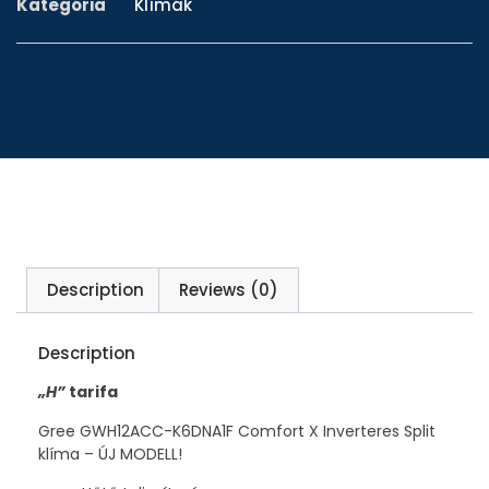
Kategória
Klímák
Description
Reviews (0)
Description
„H”
tarifa
Gree GWH12ACC-K6DNA1F Comfort X Inverteres Split
klíma – ÚJ MODELL!