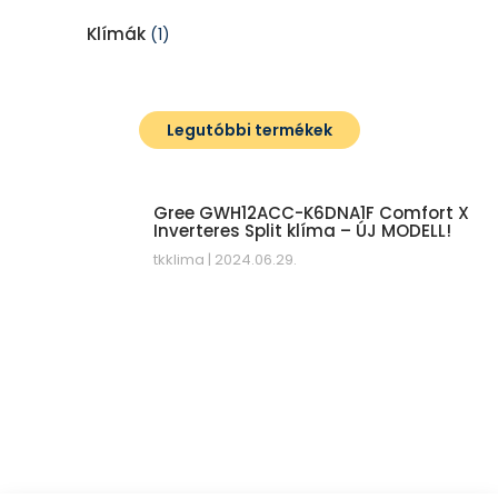
Klímák
(1)
Legutóbbi termékek
Gree GWH12ACC-K6DNA1F Comfort X
Inverteres Split klíma – ÚJ MODELL!
tkklima
2024.06.29.