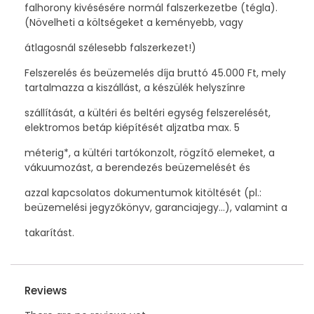
falhorony kivésésére normál falszerkezetbe (tégla).
(Növelheti a költségeket a keményebb, vagy
átlagosnál szélesebb falszerkezet!)
Felszerelés és beüzemelés díja bruttó 45.000 Ft, mely
tartalmazza a kiszállást, a készülék helyszínre
szállítását, a kültéri és beltéri egység felszerelését,
elektromos betáp kiépítését aljzatba max. 5
méterig*, a kültéri tartókonzolt, rögzítő elemeket, a
vákuumozást, a berendezés beüzemelését és
azzal kapcsolatos dokumentumok kitöltését (pl.:
beüzemelési jegyzőkönyv, garanciajegy…), valamint a
takarítást.
Reviews