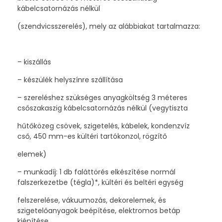
kábelcsatornázás nélkül
(szendvicsszerelés), mely az alábbiakat tartalmazza:
– kiszállás
– készülék helyszínre szállítása
– szereléshez szükséges anyagköltség 3 méteres
csőszakaszig kábelcsatornázás nélkül (vegytiszta
hűtőközeg csövek, szigetelés, kábelek, kondenzvíz
cső, 450 mm-es kültéri tartókonzol, rögzítő
elemek)
– munkadíj: 1 db faláttörés elkészítése normál
falszerkezetbe (tégla)*, kültéri és beltéri egység
felszerelése, vákuumozás, dekorelemek, és
szigetelőanyagok beépítése, elektromos betáp
kiépítése