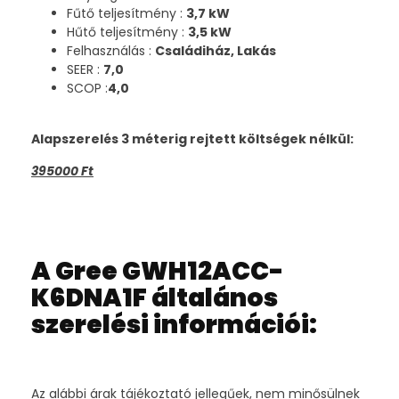
Fűtő teljesítmény :
3,7 kW
Hűtő teljesítmény :
3,5 kW
Felhasználás :
Családiház, Lakás
SEER :
7,0
SCOP :
4,0
Alapszerelés 3 méterig rejtett költségek nélkül:
395000 Ft
A Gree GWH12ACC-
K6DNA1F általános
szerelési információi:
Az alábbi árak tájékoztató jellegűek, nem minősülnek