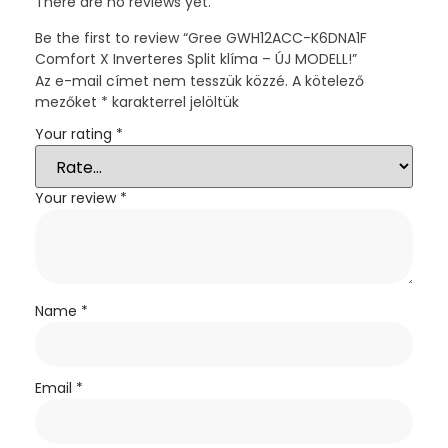
There are no reviews yet.
Be the first to review “Gree GWH12ACC-K6DNA1F
Comfort X Inverteres Split klíma – ÚJ MODELL!”
Az e-mail címet nem tesszük közzé.
A kötelező
mezőket
*
karakterrel jelöltük
Your rating
*
Your review
*
Name
*
Email
*