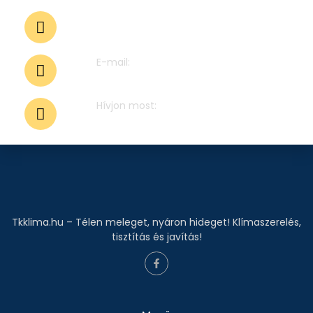
Győr-Moson-Sopron vármegye,
Fejér vármegye és vonzáskörzete
E-mail:
gyor@tkklima.hu
Hívjon most:
06 20 264 8862
Tkklima.hu – Télen meleget, nyáron hideget! Klímaszerelés,
tisztítás és javítás!